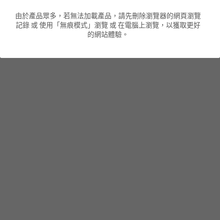
由於產品眾多，若無法加載產品，請先刪除瀏覽器的網頁瀏覽
男裝衛衣
短袖 POLO T-Shirt
針織外套
針織外套
搜索
記錄 或 使用「無痕模式」瀏覽 或 在電腦上瀏覽，以獲取更好
的網站體驗。
男裝褲類
風褸外套
圓領衛衣
包袋
棒球外套
連帽衛衣
長褲
男裝毛衣
夾棉外套
九分褲
配飾
短褲
頸鏈
男裝長袖T-SHIRT
HOT ITEMS
NEW ARRIVALS
男裝長褲