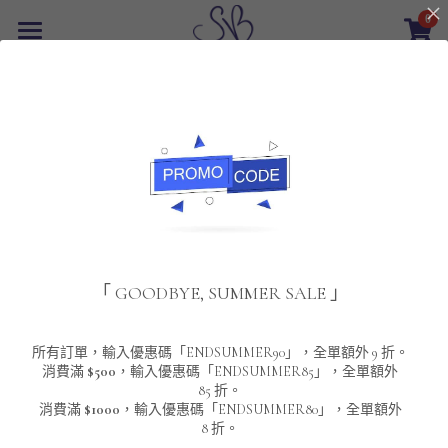
0
×
商品分類
首頁
所有商品分類
最新優惠
POLO T-Shirt
SALE
重磅純色 短袖T-Shirt 系列
男裝
該商品目前已下架。
返回主頁
夾棉外套
配飾
重磅純色系列
「 GOODBYE, SUMMER SALE 」
圓領衛衣
男裝恤衫
重磅純色長袖 T-SHIRT 系列
女裝
頸鏈及鏈墜
連帽衛衣
男裝 T-Shirt
重磅純色短袖 T-SHIRT 系列
長袖恤衫
包袋
About Us
所有訂單，輸入優惠碼「ENDSUMMER90」，全單額外 9 折。
消費滿
$500
，輸入優惠碼「ENDSUMMER85」，全單額外
85 折。
男裝外套
重磅純色 衛衣 系列
短袖恤衫
長袖 T-SHIRT
棒球外套
Contact Us
消費滿
$1000
，輸入優惠碼「ENDSUMMER80」，全單額外
8 折。
男裝針織冷衫毛衣
短袖 T-SHIRT
外套
風褸外套
登錄
/
註冊