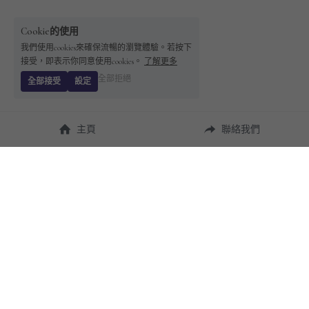
Cookie的使用
我們使用cookies來確保流暢的瀏覽體驗。若按下
接受，即表示你同意使用cookies。
了解更多
全部拒絕
全部接受
設定
主頁
聯絡我們
About Us
使用幫助
瞭解 
StandBuying
常見問題
聯絡我們
購買須知
隱私條款
售後保障
用戶協議
運費說明