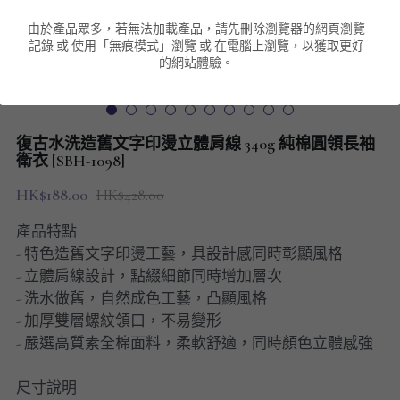
由於產品眾多，若無法加載產品，請先刪除瀏覽器的網頁瀏覽
男裝衛衣
短袖 POLO T-Shirt
針織外套
針織外套
搜索
記錄 或 使用「無痕模式」瀏覽 或 在電腦上瀏覽，以獲取更好
的網站體驗。
男裝褲類
風褸外套
圓領衛衣
包袋
棒球外套
連帽衛衣
長褲
男裝毛衣
復古水洗造舊文字印燙立體肩線 340g 純棉圓領長袖
夾棉外套
九分褲
衛衣 [SBH-1098]
配飾
HK$188.00
HK$428.00
短褲
頸鏈
產品特點
男裝長袖T-SHIRT
- 特色造舊文字印燙工藝，具設計感同時彰顯風格
- 立體肩線設計，點綴細節同時增加層次
HOT ITEMS
- 洗水做舊，自然成色工藝，凸顯風格
- 加厚雙層螺紋領口，不易變形
NEW ARRIVALS
- 嚴選高質素全棉面料，柔軟舒適，同時顏色立體感強
男裝長褲
尺寸說明