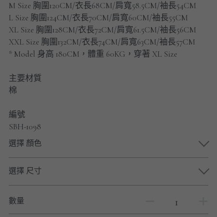
M Size 胸圍120CM/衣長68CM/肩寬58.5CM/袖長54CM
男士短褲
L Size 胸圍124CM/衣長70CM/肩寬60CM/袖長55CM
XL Size 胸圍128CM/衣長72CM/肩寬61.5CM/袖長56CM
男裝九分褲
XXL Size 胸圍132CM/衣長74CM/肩寬63CM/袖長57CM
男裝外套
* Model 身高 180CM，體重 60KG，穿著 XL Size
男裝短袖 T-SHIRT
主要材質
棉
重磅純色 長袖T-Shirt 系列
編號
重磅純色 衛衣 系列
SBH-1098
選擇 顏色
男士長袖恤衫
男士短袖恤衫
選擇 尺寸
限時促銷
數量
男裝