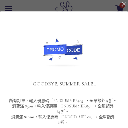
0
×
商品分類
首頁
返回
所有商品分類
最新優惠
POLO T-Shirt
SALE
重磅純色 短袖T-Shirt 系列
男裝
夾棉外套
配飾
重磅純色系列
「 GOODBYE, SUMMER SALE 」
圓領衛衣
男裝恤衫
重磅純色長袖 T-SHIRT 系列
女裝
頸鏈及鏈墜
連帽衛衣
男裝 T-Shirt
重磅純色短袖 T-SHIRT 系列
長袖恤衫
包袋
About Us
所有訂單，輸入優惠碼「ENDSUMMER90」，全單額外 9 折。
消費滿
$500
，輸入優惠碼「ENDSUMMER85」，全單額外
85 折。
男裝外套
重磅純色 衛衣 系列
短袖恤衫
長袖 T-SHIRT
棒球外套
Contact Us
消費滿
$1000
，輸入優惠碼「ENDSUMMER80」，全單額外
8 折。
男裝針織冷衫毛衣
短袖 T-SHIRT
外套
風褸外套
登錄
/
註冊