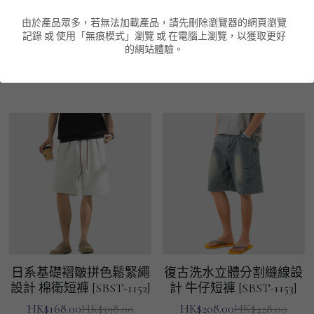
山系戶外基礎雙大側袋工
日系基礎輕便透氣細圖案
由於產品眾多，若無法加載產品，請先刪除瀏覽器的網頁瀏覽
男裝衛衣
短袖 POLO T-Shirt
針織外套
針織外套
搜索
記錄 或 使用「無痕模式」瀏覽 或 在電腦上瀏覽，以獲取更好
裝 機能透氣短褲 [SBST-
刺繡 麻質垂感短褲
的網站體驗。
1058]
[SBST-1151]
男裝褲類
風褸外套
圓領衛衣
包袋
HK$128.00
HK$128.00
HK$398.00
HK$398.00
棒球外套
連帽衛衣
長褲
男裝毛衣
夾棉外套
九分褲
配飾
短褲
頸鏈
男裝長袖T-SHIRT
HOT ITEMS
NEW ARRIVALS
日系基礎褶皺拼色鬆緊繩
復古洗水立體分割縫線設
設計 棉衛短褲 [SBST-1152]
計 牛仔短褲 [SBST-1153]
男裝長褲
HK$168.00
HK$208.00
HK$398.00
HK$428.00