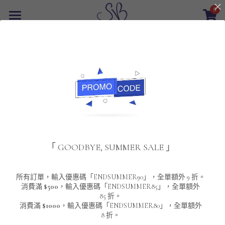
0
×
商品分類
首頁
男裝短褲
所有商品分類
最新優惠
POLO T-Shirt
SALE
重磅純色 短袖T-Shirt 系列
男裝
篩選商品
夾棉外套
配飾
重磅純色系列
「 GOODBYE, SUMMER SALE 」
圓領衛衣
男裝恤衫
重磅純色長袖 T-SHIRT 系列
女裝
頸鏈及鏈墜
連帽衛衣
男裝 T-Shirt
重磅純色短袖 T-SHIRT 系列
長袖恤衫
包袋
About Us
所有訂單，輸入優惠碼「ENDSUMMER90」，全單額外 9 折。
消費滿
$500
，輸入優惠碼「ENDSUMMER85」，全單額外
85 折。
男裝外套
重磅純色 衛衣 系列
短袖恤衫
長袖 T-SHIRT
棒球外套
Contact Us
消費滿
$1000
，輸入優惠碼「ENDSUMMER80」，全單額外
8 折。
男裝針織冷衫毛衣
短袖 T-SHIRT
外套
風褸外套
登錄
/
註冊