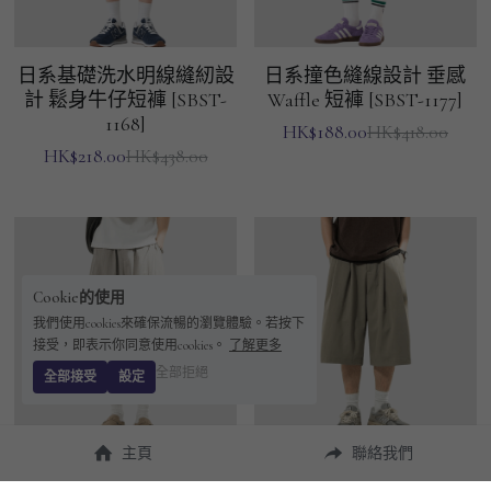
日系基礎洗水明線縫紉設
日系撞色縫線設計 垂感
計 鬆身牛仔短褲 [SBST-
Waffle 短褲 [SBST-1177]
1168]
HK$188.00
HK$418.00
HK$218.00
HK$438.00
Cookie的使用
我們使用cookies來確保流暢的瀏覽體驗。若按下
接受，即表示你同意使用cookies。
了解更多
全部拒絕
全部接受
設定
主頁
聯絡我們
日系立體層次分割摺疊 透
日系基礎立體褶皺縫紉設